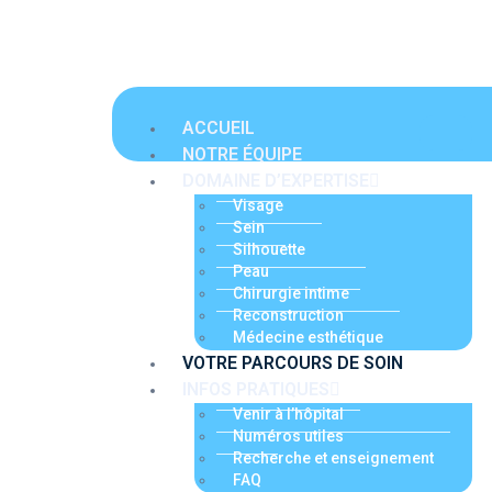
ACCUEIL
NOTRE ÉQUIPE
DOMAINE D’EXPERTISE
Visage
Sein
Silhouette
Peau
Chirurgie intime
Reconstruction
Médecine esthétique
VOTRE PARCOURS DE SOIN
INFOS PRATIQUES
Venir à l’hôpital
Numéros utiles
Recherche et enseignement
FAQ