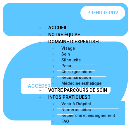
PRENDRE RDV
ACCUEIL
NOTRE ÉQUIPE
DOMAINE D’EXPERTISE
Visage
Sein
Silhouette
Peau
Chirurgie intime
Reconstruction
Médecine esthétique
ACCÉDER À LA FICHE SOF.CPRE
VOTRE PARCOURS DE SOIN
INFOS PRATIQUES
Venir à l’hôpital
Numéros utiles
Recherche et enseignement
FAQ